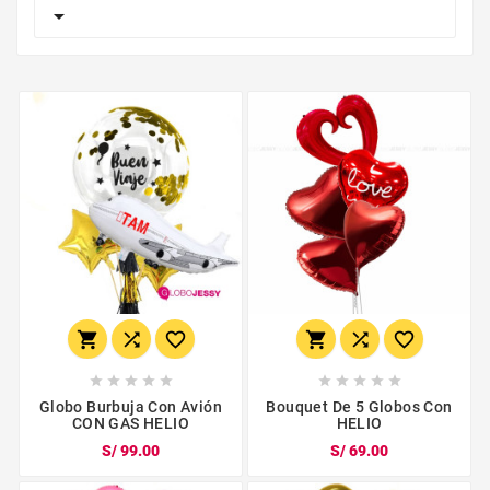

















Globo Burbuja Con Avión
Bouquet De 5 Globos Con
CON GAS HELIO
HELIO
S/ 99.00
S/ 69.00