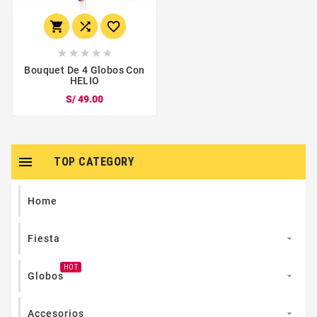








Bouquet De 4 Globos Con
HELIO
S/ 49.00

TOP CATEGORY
Home
Fiesta

HOT
Globos

Accesorios
