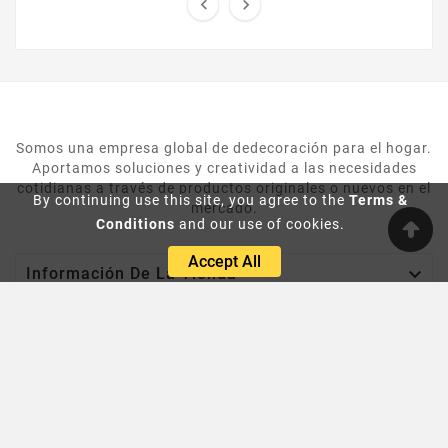


Somos una empresa global de dedecoración para el hogar.
Aportamos soluciones y creatividad a las necesidades
cotidianas a través de productos originales o nuevos en el
By continuing use this site, you agree to the
Terms &
mercado.
Conditions
and our use of cookies.
Accept All

Información De La Tienda

Category

Nuestra Empresa

Su Cuenta