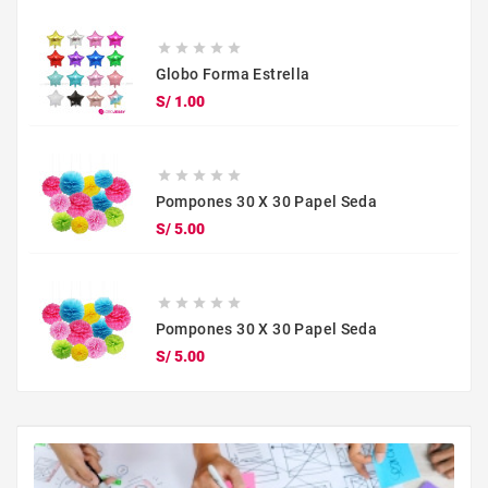





Globo Forma Estrella
Precio
S/ 1.00





Pompones 30 X 30 Papel Seda
Precio
S/ 5.00





Pompones 30 X 30 Papel Seda
Precio
S/ 5.00