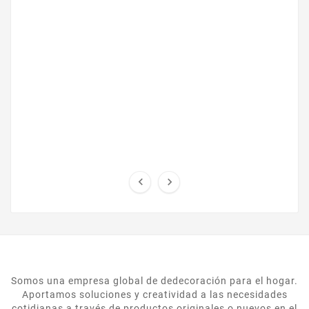
the industrys standard dummy text ever since the
...


Somos una empresa global de dedecoración para el hogar.
Aportamos soluciones y creatividad a las necesidades
cotidianas a través de productos originales o nuevos en el