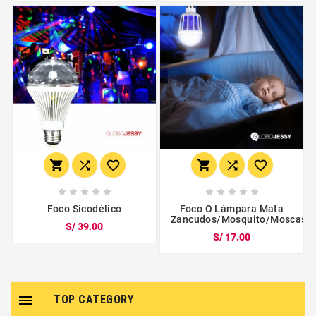
















Foco Sicodélico
Foco O Lámpara Mata
Zancudos/mosquito/moscas
S/ 39.00
S/ 17.00

TOP CATEGORY