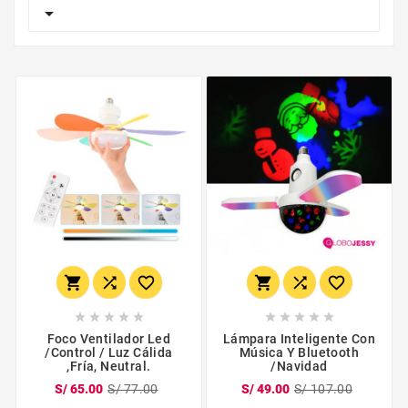

















Foco Ventilador Led
Lámpara Inteligente Con
/Control / Luz Cálida
Música Y Bluetooth
,fría, Neutral.
/Navidad
S/ 65.00
S/ 77.00
S/ 49.00
S/ 107.00