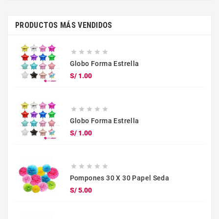
PRODUCTOS MÁS VENDIDOS





Globo Forma Estrella
Precio
S/ 1.00





Globo Forma Estrella
Precio
S/ 1.00





Pompones 30 X 30 Papel Seda
Precio
S/ 5.00