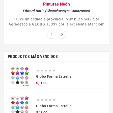
Pinturas Neón
Edward Boris (Chanchapoyas-Amazonas)
“Tuve un pedido a provincia, Muy buen servicio!
Agradezco a GLOBO JESSY por la excelente atencion”


PRODUCTOS MÁS VENDIDOS





Globo Forma Estrella
Precio
S/ 1.00





Globo Forma Estrella
Precio
S/ 1.00