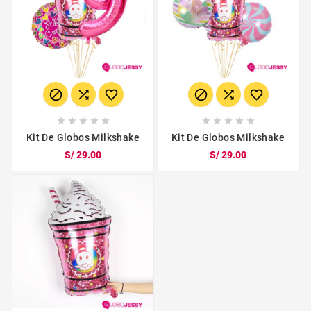
















Kit De Globos Milkshake
Kit De Globos Milkshake
S/ 29.00
S/ 29.00