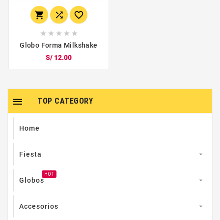








Globo Forma Milkshake
S/ 12.00

TOP CATEGORY
Home
Fiesta

HOT
Globos

Accesorios
