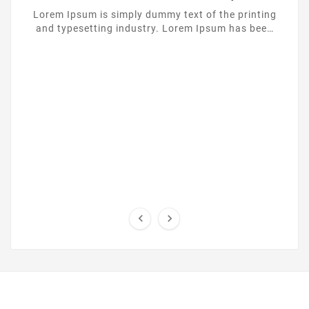
Lorem Ipsum is simply dummy text of the printing
and typesetting industry. Lorem Ipsum has been
the industrys standard dummy text ever since the
...

