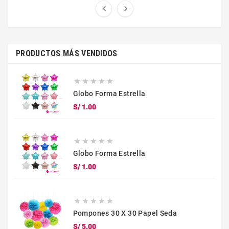


PRODUCTOS MÁS VENDIDOS





Globo Forma Estrella
Precio
S/ 1.00





Globo Forma Estrella
Precio
S/ 1.00





Pompones 30 X 30 Papel Seda
Precio
S/ 5.00