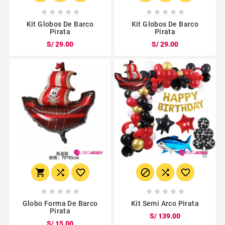










Kit Globos De Barco
Kit Globos De Barco
Pirata
Pirata
S/ 29.00
S/ 29.00
















Globo Forma De Barco
Kit Semi Arco Pirata
Pirata
S/ 139.00
S/ 15.00