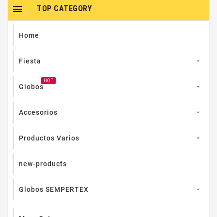

TOP CATEGORY
Home
Fiesta

HOT
Globos

Accesorios

Productos Varios

new-products
Globos SEMPERTEX
