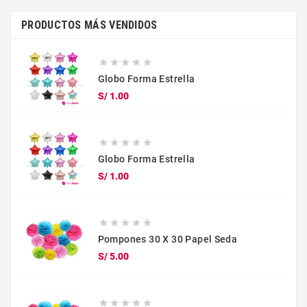
PRODUCTOS MÁS VENDIDOS





Globo Forma Estrella
Precio
S/ 1.00





Globo Forma Estrella
Precio
S/ 1.00





Pompones 30 X 30 Papel Seda
Precio
S/ 5.00




