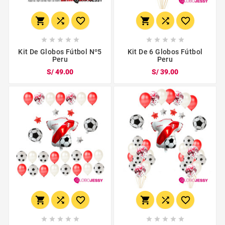
















Kit De Globos Fútbol Nº5
Kit De 6 Globos Fútbol
Peru
Peru
S/ 49.00
S/ 39.00















