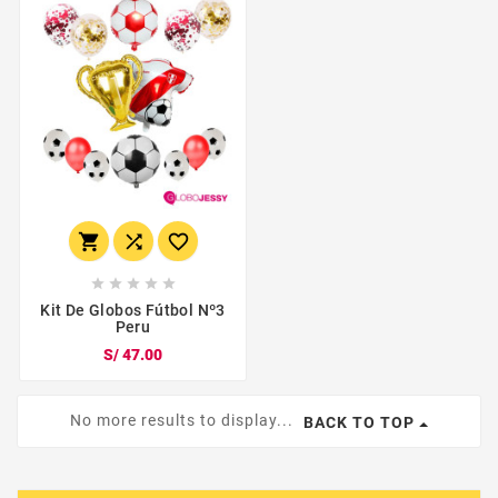








Kit De Globos Fútbol Nº3
Peru
S/ 47.00
No more results to display...
BACK TO TOP