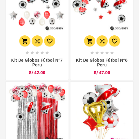
















Kit De Globos Fútbol Nº7
Kit De Globos Fútbol Nº6
Peru
Peru
S/ 42.00
S/ 47.00